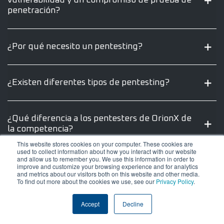
vulnerabilidad y un compromiso de prueba de
penetración?
¿Por qué necesito un pentesting?
¿Existen diferentes tipos de pentesting?
¿Qué diferencia a los pentesters de OrionX de
la competencia?
This website stores cookies on your computer. These cookies are
used to collect information about how you interact with our website
and allow us to remember you. We use this information in order to
¿Qué sucede si el pentester identifica
improve and customize your browsing experience and for analytics
and metrics about our visitors both on this website and other media.
vulnerabilidades importantes durante su
To find out more about the cookies we use, see our
Privacy Policy
.
prueba?
Accept
Decline